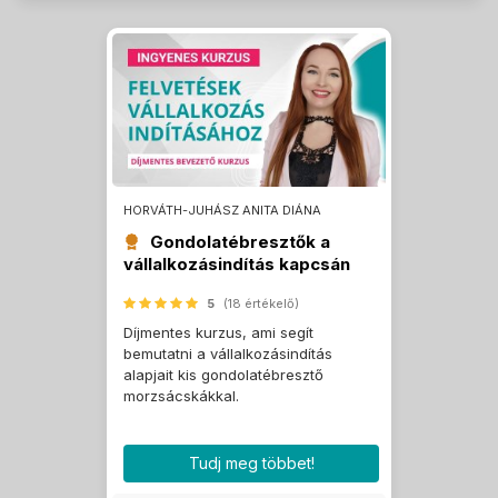
HORVÁTH-JUHÁSZ ANITA DIÁNA
Gondolatébresztők a
vállalkozásindítás kapcsán
5
(18 értékelő)
Díjmentes kurzus, ami segít
bemutatni a vállalkozásindítás
alapjait kis gondolatébresztő
morzsácskákkal.
Tudj meg többet!