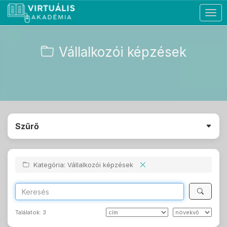
Togg
navig
Vállalkozói képzések
Szűrő
Kategória: Vállalkozói képzések
Találatok:
3