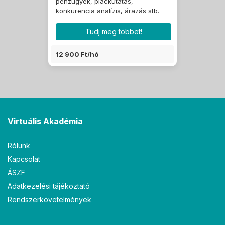
pénzügyek, piackutatás,
konkurencia analízis, árazás stb.
Tudj meg többet!
12 900 Ft/hó
Virtuális Akadémia
Rólunk
Kapcsolat
ÁSZF
Adatkezelési tájékoztató
Rendszerkövetelmények