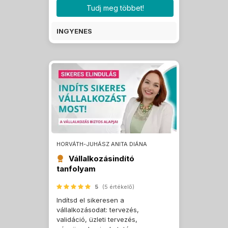
Tudj meg többet!
INGYENES
HORVÁTH-JUHÁSZ ANITA DIÁNA
Vállalkozásindító
tanfolyam
5
(5 értékelő)
Indítsd el sikeresen a
vállalkozásodat: tervezés,
validáció, üzleti tervezés,