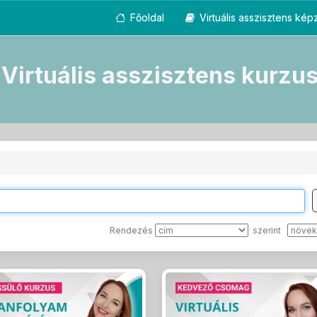
Főoldal
Virtuális asszisztens ké
Virtuális asszisztens kurzu
Rendezés
szerint