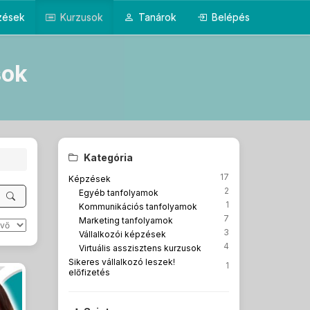
pzések
Kurzusok
Tanárok
Belépés
sok
Kategória
17
Képzések
2
Egyéb tanfolyamok
1
Kommunikációs tanfolyamok
7
Marketing tanfolyamok
3
Vállalkozói képzések
4
Virtuális asszisztens kurzusok
Sikeres vállalkozó leszek!
1
előfizetés