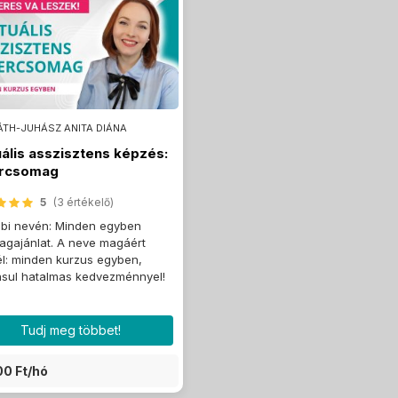
TH-JUHÁSZ ANITA DIÁNA
uális asszisztens képzés:
ercsomag
5
(3 értékelő)
bi nevén: Minden egyben
gajánlat. A neve magáért
l: minden kurzus egyben,
sul hatalmas kedvezménnyel!
Tudj meg többet!
00 Ft/hó