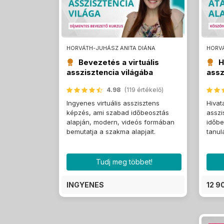
HORVÁTH-JUHÁSZ ANITA DIÁNA
HORVÁ
Bevezetés a virtuális
H
asszisztencia világába
assz
4.98
(119 értékelő)
Ingyenes virtuális asszisztens
Hivat
képzés, ami szabad időbeosztás
asszi
alapján, modern, videós formában
időbe
bemutatja a szakma alapjait.
tanul
Tudj meg többet!
INGYENES
12 9