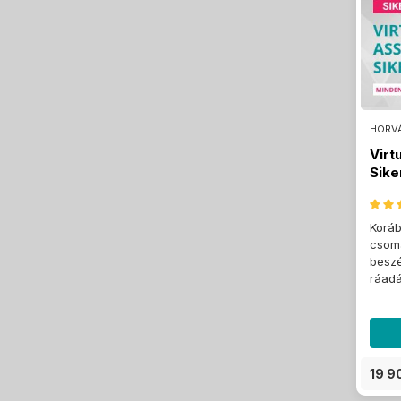
HORVÁ
Virt
Sik
Koráb
csoma
beszé
ráadá
19 9