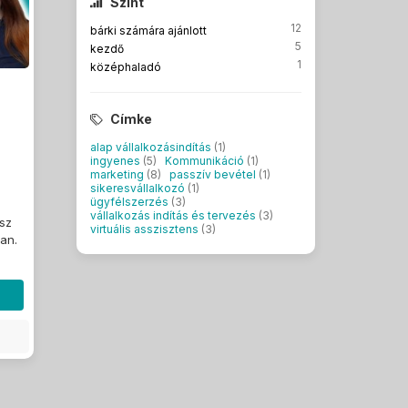
Szint
12
bárki számára ajánlott
5
kezdő
1
középhaladó
Címke
alap vállalkozásindítás
(1)
ingyenes
(5)
Kommunikáció
(1)
marketing
(8)
passzív bevétel
(1)
sikeresvállalkozó
(1)
ügyfélszerzés
(3)
s
vállalkozás indítás és tervezés
(3)
esz
virtuális asszisztens
(3)
an.