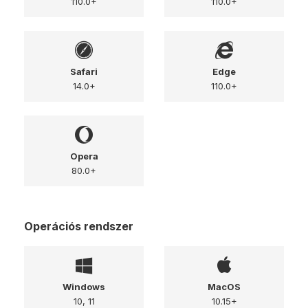
110.0+
110.0+
Safari
Edge
14.0+
110.0+
Opera
80.0+
Operációs rendszer
Windows
MacOS
10, 11
10.15+