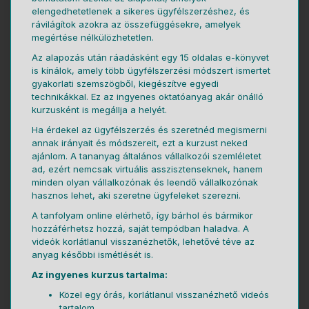
elengedhetetlenek a sikeres ügyfélszerzéshez, és
rávilágítok azokra az összefüggésekre, amelyek
megértése nélkülözhetetlen.
Az alapozás után ráadásként egy 15 oldalas e-könyvet
is kínálok, amely több ügyfélszerzési módszert ismertet
gyakorlati szemszögből, kiegészítve egyedi
technikákkal. Ez az ingyenes oktatóanyag akár önálló
kurzusként is megállja a helyét.
Ha érdekel az ügyfélszerzés és szeretnéd megismerni
annak irányait és módszereit, ezt a kurzust neked
ajánlom. A tananyag általános vállalkozói szemléletet
ad, ezért nemcsak virtuális asszisztenseknek, hanem
minden olyan vállalkozónak és leendő vállalkozónak
hasznos lehet, aki szeretne ügyfeleket szerezni.
A tanfolyam online elérhető, így bárhol és bármikor
hozzáférhetsz hozzá, saját tempódban haladva. A
videók korlátlanul visszanézhetők, lehetővé téve az
anyag későbbi ismétlését is.
Az ingyenes kurzus tartalma:
Közel egy órás, korlátlanul visszanézhető videós
tartalom