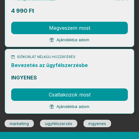
4 990 Ft
Megveszem most
Ajándékba adom
IDŐKORLÁT NÉLKÜLI HOZZÁFÉRÉS
Bevezetés az ügyfélszerzésbe
INGYENES
Csatlakozok most
Ajándékba adom
marketing
ügyfélszerzés
ingyenes