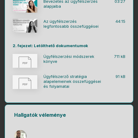
Bevezetés az ügyfélszerzés
03:27
alapjaiba
Az ügyfélszerzés
44:15
legfontosabb összefüggései
2. fejezet: Letölthető dokumentumok
Ügyfélszerzési módszerek
711 kB
könyve
Ügyfélszerző stratégia
91 kB
alapelemeinek összefüggései
és folyamatai
Hallgatók véleménye