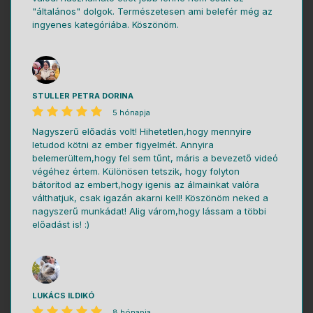
"általános" dolgok. Természetesen ami belefér még az
ingyenes kategóriába. Köszönöm.
STULLER PETRA DORINA
5 hónapja
Nagyszerű előadás volt! Hihetetlen,hogy mennyire
letudod kötni az ember figyelmét. Annyira
belemerültem,hogy fel sem tűnt, máris a bevezető videó
végéhez értem. Különösen tetszik, hogy folyton
bátorítod az embert,hogy igenis az álmainkat valóra
válthatjuk, csak igazán akarni kell! Köszönöm neked a
nagyszerű munkádat! Alig várom,hogy lássam a többi
előadást is! :)
LUKÁCS ILDIKÓ
8 hónapja