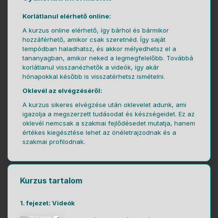
Korlátlanul elérhető online:
A kurzus online elérhető, így bárhol és bármikor
hozzáférhető, amikor csak szeretnéd. Így saját
tempódban haladhatsz, és akkor mélyedhetsz el a
tananyagban, amikor neked a legmegfelelőbb. Továbbá
korlátlanul visszanézhetők a videók, így akár
hónapokkal később is visszatérhetsz ismételni.
Oklevél az elvégzéséről:
A kurzus sikeres elvégzése után oklevelet adunk, ami
igazolja a megszerzett tudásodat és készségeidet. Ez az
oklevél nemcsak a szakmai fejlődésedet mutatja, hanem
értékes kiegésztése lehet az önéletrajzodnak és a
szakmai profilodnak.
Kurzus tartalom
1. fejezet: Videók