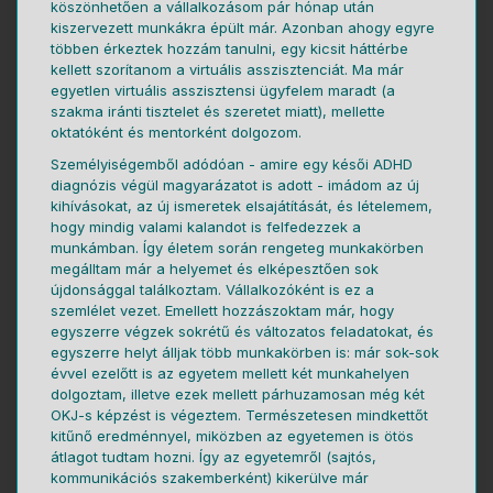
köszönhetően a vállalkozásom pár hónap után
kiszervezett munkákra épült már. Azonban ahogy egyre
többen érkeztek hozzám tanulni, egy kicsit háttérbe
kellett szorítanom a virtuális asszisztenciát. Ma már
egyetlen virtuális asszisztensi ügyfelem maradt (a
szakma iránti tisztelet és szeretet miatt), mellette
oktatóként és mentorként dolgozom.
Személyiségemből adódóan - amire egy késői ADHD
diagnózis végül magyarázatot is adott - imádom az új
kihívásokat, az új ismeretek elsajátítását, és lételemem,
hogy mindig valami kalandot is felfedezzek a
munkámban. Így életem során rengeteg munkakörben
megálltam már a helyemet és elképesztően sok
újdonsággal találkoztam. Vállalkozóként is ez a
szemlélet vezet. Emellett hozzászoktam már, hogy
egyszerre végzek sokrétű és változatos feladatokat, és
egyszerre helyt álljak több munkakörben is: már sok-sok
évvel ezelőtt is az egyetem mellett két munkahelyen
dolgoztam, illetve ezek mellett párhuzamosan még két
OKJ-s képzést is végeztem. Természetesen mindkettőt
kitűnő eredménnyel, miközben az egyetemen is ötös
átlagot tudtam hozni. Így az egyetemről (sajtós,
kommunikációs szakemberként) kikerülve már