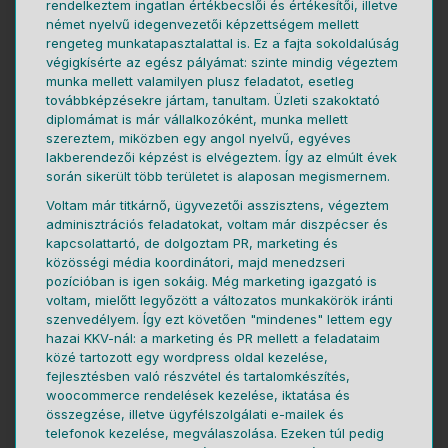
rendelkeztem ingatlan értékbecslői és értékesítői, illetve
német nyelvű idegenvezetői képzettségem mellett
rengeteg munkatapasztalattal is. Ez a fajta sokoldalúság
végigkísérte az egész pályámat: szinte mindig végeztem
munka mellett valamilyen plusz feladatot, esetleg
továbbképzésekre jártam, tanultam. Üzleti szakoktató
diplomámat is már vállalkozóként, munka mellett
szereztem, miközben egy angol nyelvű, egyéves
lakberendezői képzést is elvégeztem. Így az elmúlt évek
során sikerült több területet is alaposan megismernem.
Voltam már titkárnő, ügyvezetői asszisztens, végeztem
adminisztrációs feladatokat, voltam már diszpécser és
kapcsolattartó, de dolgoztam PR, marketing és
közösségi média koordinátori, majd menedzseri
pozícióban is igen sokáig. Még marketing igazgató is
voltam, mielőtt legyőzött a változatos munkakörök iránti
szenvedélyem. Így ezt követően "mindenes" lettem egy
hazai KKV-nál: a marketing és PR mellett a feladataim
közé tartozott egy wordpress oldal kezelése,
fejlesztésben való részvétel és tartalomkészítés,
woocommerce rendelések kezelése, iktatása és
összegzése, illetve ügyfélszolgálati e-mailek és
telefonok kezelése, megválaszolása. Ezeken túl pedig