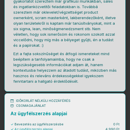
gyakorlatot szereztem már grafikusi munkákban, sales
és ingatlanközvetítői feladatokban is. Továbbá
szereztem már oklevelet/végzettséget product
ownerként, scram masterként, lakberendezőként, illetve
olyan területekről is kaptam már tanúsítványokat, mint a
six sigma, lean, minőségmenedzsment stb. Nem
véletlen, hogy sok ismerősöm és rokonom szokott azzal
viccelődni, hogy míg más a bélyeget gyűjti, én a tudást
és a papírokat. :)
Ezt a fajta sokszínűséget és átfogó ismereteket mind
beépítem a tanfolyamaimba, hogy ne csak a
legszükségesebb információkat adjam át, hanem
kontextusba helyezzem az átadott tudást, miközben más
hasznos és releváns érdekességekkel igyekszem
fenntartani a hallgató érdeklődését.
IDŐKORLÁT NÉLKÜLI HOZZÁFÉRÉS
CSOMAGAJÁNLAT
Az ügyfélszerzés alapjai
Bevezetés az ügyfélszerzésbe
0 Ft
Az ügyfélszerzés alapjai
4 990 Ft