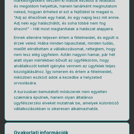
marketingesként veszem ki mások kezéből a feladatot
és megoldom helyettük, hanem tanárként megmutatom
neked, hogyan érheted el ezt a fejlődést te magad is.
"Adj az éhezőnek egy halat, és egy napig lesz mit ennie.
Adj neki egy halászhálót, és soha többé nem fog
éhezni!" - Hát most megtanítalak a halászat alapjaira.
Ennek ellenére teljesen értem a félelmeidet, és együtt is
érzek veled. Hiába minden tapasztalat, minden tudás,
mielőtt elindítottam a vállalkozásomat, rettegtem, hogy
nem lesz elég ügyfelem. Aztán nagyon hamar, pár hét
alatt olyan mértékben bővült az ügyfélköröm, hogy
alvállalkozót kellett igénybe vennem az ügyfelek teljes
kiszolgálásához. Így ismerem és értem a félelmeidet,
miközben eszközt adok a kezedbe a helyzeted
orvoslására.
A kurzusban bemutatott módszerek nem egyetlen
szakmára épülnek, hanem olyan általános
ügyfélszerzési elveket mutatnak be, amelyek különböző
vállalkozásokban is sikeresen alkalmazhatók.
Gyakorlati információk