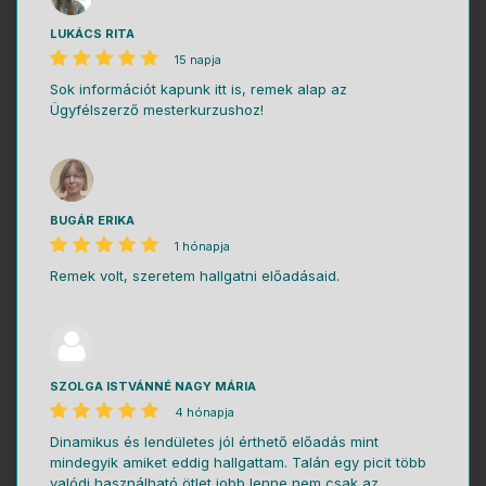
LUKÁCS RITA
15 napja
Sok információt kapunk itt is, remek alap az
Ügyfélszerző mesterkurzushoz!
BUGÁR ERIKA
1 hónapja
Remek volt, szeretem hallgatni előadásaid.
SZOLGA ISTVÁNNÉ NAGY MÁRIA
4 hónapja
Dinamikus és lendületes jól érthető előadás mint
mindegyik amiket eddig hallgattam. Talán egy picit több
valódi használható ötlet jobb lenne nem csak az