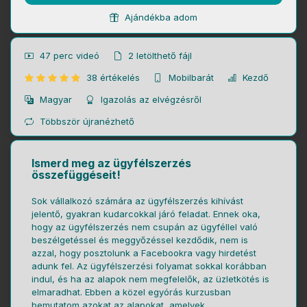
Ajándékba adom
47 perc
videó
2
letölthető fájl
38 értékelés
Mobilbarát
Kezdő
Magyar
Igazolás az elvégzésről
Többször újranézhető
Ismerd meg az ügyfélszerzés
összefüggéseit!
Sok vállalkozó számára az ügyfélszerzés kihívást
jelentő, gyakran kudarcokkal járó feladat. Ennek oka,
hogy az ügyfélszerzés nem csupán az ügyféllel való
beszélgetéssel és meggyőzéssel kezdődik, nem is
azzal, hogy posztolunk a Facebookra vagy hirdetést
adunk fel. Az ügyfélszerzési folyamat sokkal korábban
indul, és ha az alapok nem megfelelők, az üzletkötés is
elmaradhat. Ebben a közel egyórás kurzusban
bemutatom azokat az alapokat, amelyek