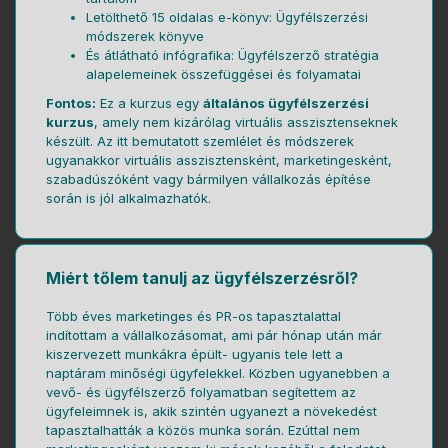
Letölthető 15 oldalas e-könyv: Ügyfélszerzési
módszerek könyve
És átlátható infógrafika: Ügyfélszerző stratégia
alapelemeinek összefüggései és folyamatai
Fontos:
Ez a kurzus egy
általános ügyfélszerzési
kurzus
, amely nem kizárólag virtuális asszisztenseknek
készült. Az itt bemutatott szemlélet és módszerek
ugyanakkor virtuális asszisztensként, marketingesként,
szabadúszóként vagy bármilyen vállalkozás építése
során is jól alkalmazhatók.
Miért tőlem tanulj az ügyfélszerzésről?
Több éves marketinges és PR-os tapasztalattal
indítottam a vállalkozásomat, ami pár hónap után már
kiszervezett munkákra épült- ugyanis tele lett a
naptáram minőségi ügyfelekkel. Közben ugyanebben a
vevő- és ügyfélszerző folyamatban segítettem az
ügyfeleimnek is, akik szintén ugyanezt a növekedést
tapasztalhatták a közös munka során. Ezúttal nem