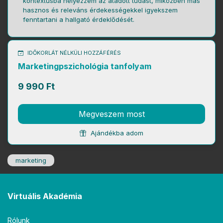
kontextusba helyezzem az átadott tudást, miközben más
hasznos és releváns érdekességekkel igyekszem
fenntartani a hallgató érdeklődését.
IDŐKORLÁT NÉLKÜLI HOZZÁFÉRÉS
Marketingpszichológia tanfolyam
9 990 Ft
Megveszem most
Ajándékba adom
marketing
Virtuális Akadémia
Rólunk