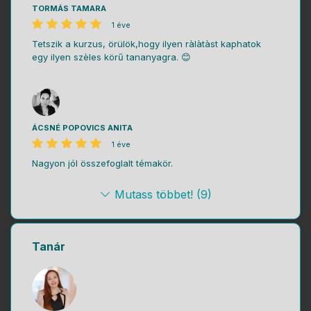
TORMÁS TAMARA
1 éve
Tetszik a kurzus, örülök,hogy ilyen ràlàtàst kaphatok
egy ilyen szèles körű tananyagra. 😊
ÁCSNÉ POPOVICS ANITA
1 éve
Nagyon jól összefoglalt témakör.
Mutass többet! (9)
Tanár