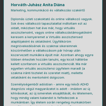
Horváth-Juhász Anita Diána
Marketing, kommunikáció és vállalkozási szakértő
Diplomás üzleti szakoktató és online vállalkozó vagyok.
Sok éves vállalkozói tapasztalattal indítottam ezt az
oldalt, miközben hat éve már, hogy virtuális
asszisztensént, vagyis online vállalkozástámogatóként
keresem a kenyeremet a Virtuális asszisztensed
alapítójaként és oktatóként. Ügyfélköröm
megnövekedésének és szakmai sikereimnek
köszönhetően a vállalkozásom pár hónap után
kiszervezett munkákra épült már. Azonban ahogy egyre
többen érkeztek hozzám tanulni, egy kicsit háttérbe
kellett szorítanom a virtuális asszisztenciát. Ma már
egyetlen virtuális asszisztensi ügyfelem maradt (a
szakma iránti tisztelet és szeretet miatt), mellette
oktatóként és mentorként dolgozom.
Személyiségemből adódóan - amire egy késői ADHD
diagnózis végül magyarázatot is adott - imádom az új
kihívásokat, az új ismeretek elsajátítását, és lételemem,
hogy mindig valami kalandot is felfedezzek a
munkámban. Így életem során rengeteg munkakörben