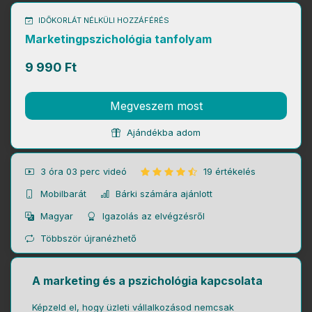
IDŐKORLÁT NÉLKÜLI HOZZÁFÉRÉS
Marketingpszichológia tanfolyam
9 990 Ft
Megveszem most
Ajándékba adom
3 óra 03 perc
videó
19 értékelés
Mobilbarát
Bárki számára ajánlott
Magyar
Igazolás az elvégzésről
Többször újranézhető
A marketing és a pszichológia kapcsolata
Képzeld el, hogy üzleti vállalkozásod nemcsak