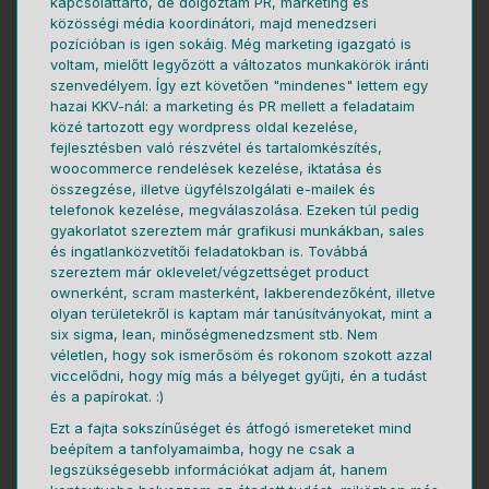
kapcsolattartó, de dolgoztam PR, marketing és
közösségi média koordinátori, majd menedzseri
pozícióban is igen sokáig. Még marketing igazgató is
voltam, mielőtt legyőzött a változatos munkakörök iránti
szenvedélyem. Így ezt követően "mindenes" lettem egy
hazai KKV-nál: a marketing és PR mellett a feladataim
közé tartozott egy wordpress oldal kezelése,
fejlesztésben való részvétel és tartalomkészítés,
woocommerce rendelések kezelése, iktatása és
összegzése, illetve ügyfélszolgálati e-mailek és
telefonok kezelése, megválaszolása. Ezeken túl pedig
gyakorlatot szereztem már grafikusi munkákban, sales
és ingatlanközvetítői feladatokban is. Továbbá
szereztem már oklevelet/végzettséget product
ownerként, scram masterként, lakberendezőként, illetve
olyan területekről is kaptam már tanúsítványokat, mint a
six sigma, lean, minőségmenedzsment stb. Nem
véletlen, hogy sok ismerősöm és rokonom szokott azzal
viccelődni, hogy míg más a bélyeget gyűjti, én a tudást
és a papírokat. :)
Ezt a fajta sokszínűséget és átfogó ismereteket mind
beépítem a tanfolyamaimba, hogy ne csak a
legszükségesebb információkat adjam át, hanem