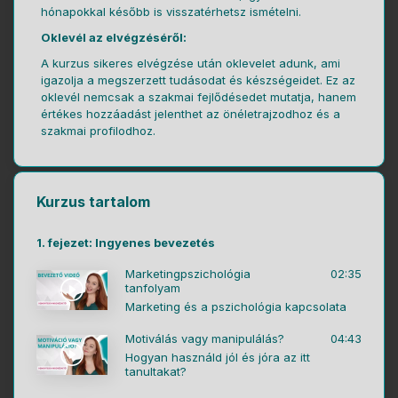
hónapokkal később is visszatérhetsz ismételni.
Oklevél az elvégzéséről:
A kurzus sikeres elvégzése után oklevelet adunk, ami
igazolja a megszerzett tudásodat és készségeidet. Ez az
oklevél nemcsak a szakmai fejlődésedet mutatja, hanem
értékes hozzáadást jelenthet az önéletrajzodhoz és a
szakmai profilodhoz.
Kurzus tartalom
1. fejezet: Ingyenes bevezetés
Marketingpszichológia
02:35
tanfolyam
Marketing és a pszichológia kapcsolata
Motiválás vagy manipulálás?
04:43
Hogyan használd jól és jóra az itt
tanultakat?