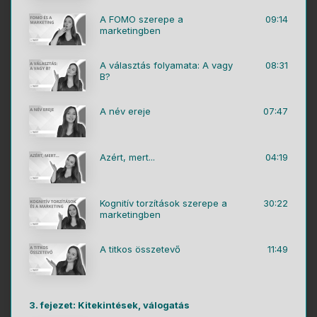
A FOMO szerepe a
09:14
marketingben
A választás folyamata: A vagy
08:31
B?
A név ereje
07:47
Azért, mert...
04:19
Kognitív torzítások szerepe a
30:22
marketingben
A titkos összetevő
11:49
3. fejezet: Kitekintések, válogatás