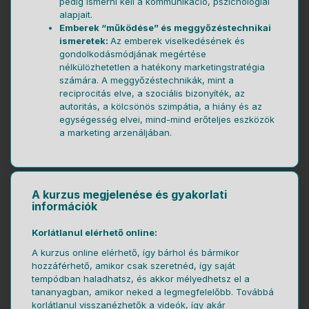
pedig ismerni kell a kommunikáció, pszichológiai
alapjait.
Emberek “működése” és meggyőzéstechnikai
ismeretek:
Az emberek viselkedésének és
gondolkodásmódjának megértése
nélkülözhetetlen a hatékony marketingstratégia
számára. A meggyőzéstechnikák, mint a
reciprocitás elve, a szociális bizonyíték, az
autoritás, a kölcsönös szimpátia, a hiány és az
egységesség elvei, mind-mind erőteljes eszközök
a marketing arzenáljában.
A kurzus megjelenése és gyakorlati
információk
Korlátlanul elérhető online:
A kurzus online elérhető, így bárhol és bármikor
hozzáférhető, amikor csak szeretnéd, így saját
tempódban haladhatsz, és akkor mélyedhetsz el a
tananyagban, amikor neked a legmegfelelőbb. Továbbá
korlátlanul visszanézhetők a videók, így akár