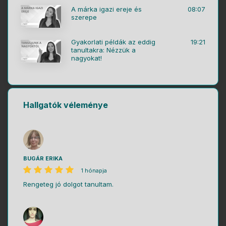
A márka igazi ereje és
08:07
szerepe
Gyakorlati példák az eddig
19:21
tanultakra: Nézzük a
nagyokat!
Hallgatók véleménye
BUGÁR ERIKA
1 hónapja
Rengeteg jó dolgot tanultam.