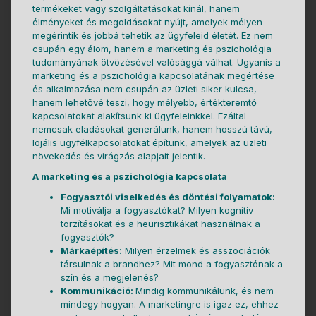
termékeket vagy szolgáltatásokat kínál, hanem
élményeket és megoldásokat nyújt, amelyek mélyen
megérintik és jobbá tehetik az ügyfeleid életét. Ez nem
csupán egy álom, hanem a marketing és pszichológia
tudományának ötvözésével valósággá válhat. Ugyanis a
marketing és a pszichológia kapcsolatának megértése
és alkalmazása nem csupán az üzleti siker kulcsa,
hanem lehetővé teszi, hogy mélyebb, értékteremtő
kapcsolatokat alakítsunk ki ügyfeleinkkel. Ezáltal
nemcsak eladásokat generálunk, hanem hosszú távú,
lojális ügyfélkapcsolatokat építünk, amelyek az üzleti
növekedés és virágzás alapjait jelentik.
A marketing és a pszichológia kapcsolata
Fogyasztói viselkedés és döntési folyamatok:
Mi motiválja a fogyasztókat? Milyen kognitív
torzításokat és a heurisztikákat használnak a
fogyasztók?
Márkaépítés:
Milyen érzelmek és asszociációk
társulnak a brandhez? Mit mond a fogyasztónak a
szín és a megjelenés?
Kommunikáció:
Mindig kommunikálunk, és nem
mindegy hogyan. A marketingre is igaz ez, ehhez