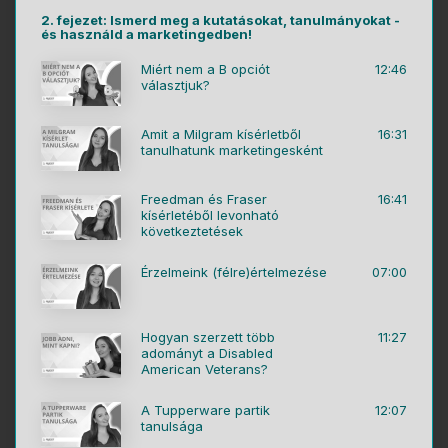
2. fejezet: Ismerd meg a kutatásokat, tanulmányokat -
és használd a marketingedben!
Miért nem a B opciót
12:46
választjuk?
Amit a Milgram kísérletből
16:31
tanulhatunk marketingesként
Freedman és Fraser
16:41
kísérletéből levonható
következtetések
Érzelmeink (félre)értelmezése
07:00
Hogyan szerzett több
11:27
adományt a Disabled
American Veterans?
A Tupperware partik
12:07
tanulsága