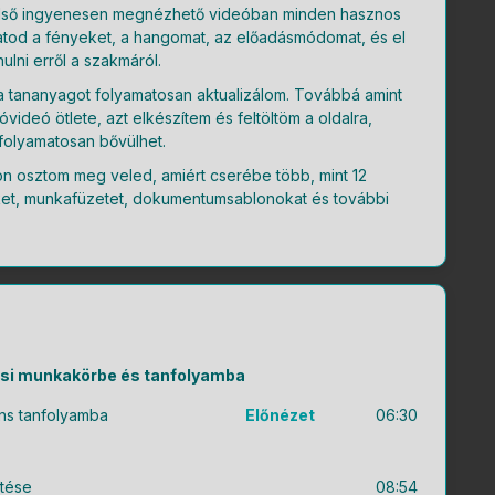
lső ingyenesen megnézhető videóban minden hasznos
atod a fényeket, a hangomat, az előadásmódomat, és el
ulni erről a szakmáról.
a tananyagot folyamatosan aktualizálom. Továbbá amint
videó ötlete, azt elkészítem és feltöltöm a oldalra,
 folyamatosan bővülhet.
n osztom meg veled, amiért cserébe több, mint 12
ket, munkafüzetet, dokumentumsablonokat és további
ensi munkakörbe és tanfolyamba
ns tanfolyamba
Előnézet
06:30
ítése
08:54