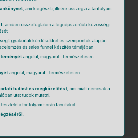
 tankönyvet
, ami kiegészíti, illetve összegzi a tanfolyam
st
, amiben összefoglalom a legnépszerűbb közösségi
ését
 segít gyakorlati kérdésekkel és szempontok alapján
iacelemzés és sales funnel készítés témájában
űjteményét
angolul, magyarul - természetesen
nyét
angolul, magyarul - természetesen
orlati tudást és megközelítést
, ami miatt nemcsak a
óban utat tudok mutatni.
 teszteld a tanfolyam során tanultakat.
végzéséről.