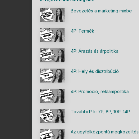
Bevezetés a marketing mixbe
4P: Termék
4P: Árazás és árpolitika
4P: Hely és disztribúció
4P: Promóció, reklámpolitika
További P-k: 7P, 8P, 10P, 14P
Az ügyfélközpontú megközelítés