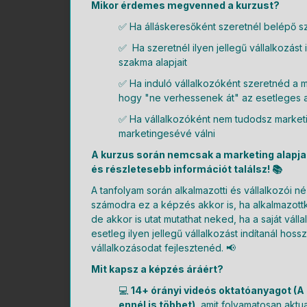
Mikor érdemes megvenned a kurzust?
✅ Ha álláskeresőként szeretnél belépő s
✅ Ha szeretnél ilyen jellegű vállalkozást
szakma alapjait
✅ Ha induló vállalkozóként szeretnéd a ma
hogy "ne verhessenek át" az esetleges 
✅ Ha vállalkozóként nem tudodsz marketing
marketingesévé válni
A kurzus során nemcsak a marketing alapja
és részletesebb információt találsz! 📚
A tanfolyam során alkalmazotti és vállalkozói né
számodra ez a képzés akkor is, ha alkalmazott
de akkor is utat mutathat neked, ha a saját vá
esetleg ilyen jellegű vállalkozást indítanál hossz
vállalkozásodat fejlesztenéd. 📢
Mit kapsz a képzés áráért?
💻
14+ órányi videós oktatóanyagot (
ennél is többet)
, amit folyamatosan aktua