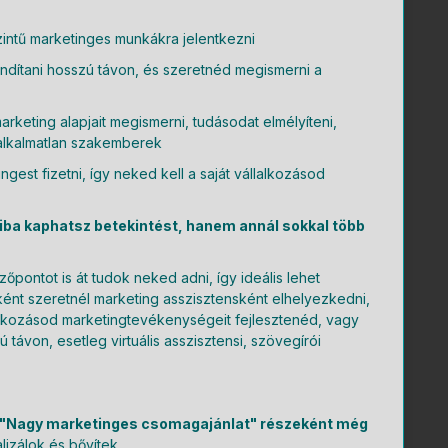
zintű marketinges munkákra jelentkezni
 indítani hosszú távon, és szeretnéd megismerni a
rketing alapjait megismerni, tudásodat elmélyíteni,
alkalmatlan szakemberek
est fizetni, így neked kell a saját vállalkozásod
iba kaphatsz betekintést, hanem annál sokkal több
zőpontot is át tudok neked adni, így ideális lehet
ként szeretnél marketing asszisztensként elhelyezkedni,
llalkozásod marketingtevékenységeit fejlesztenéd, vagy
ú távon, esetleg virtuális asszisztensi, szövegírói
A "Nagy marketinges csomagajánlat" részeként még
lizálok és bővítek.