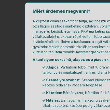
Miért érdemes megvenni?
A képzést olyan szakember tartja, aki hosszú 
ötcsillagos szálloda marketing osztályán, vol
managere, később egy hazai KKV marketing iga
vállalkozóként is aktívan részt vettem több tu
kivitelezésében, illetve a tudásomat a saját vál
gyakorlat mellett nemcsak iskolában tanultam a
kurzuson tanultam további mesterfogásokat és t
A tanfolyam sokszínű, alapos és a piacon k
✅ Alapos:
Várhatóan több, mint 10 órány
tankönyv és munkafüzet), ami mind arra fó
✅ Személyre szabott:
Szabad időbeosztá
képzés oldalának modern felépítése.
✅ Kötetlen:
Bárhányszor, bármikor és bá
✅ Hiteles:
Én magam is marketing szakem
alkalmazottként, később pedig vállalkozó