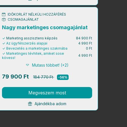
IDŐKORLÁT NÉLKÜLI HOZZÁFÉRÉS
CSOMAGAJÁNLAT
Nagy marketinges csomagajánlat
Marketing asszisztens képzés
84 900 Ft
Az ügyfélszerzés alapjai
4 990 Ft
Bevezetés a marketinges szakmába
0 Ft
Marketinges tévhitek, amiket sose
4 990 Ft
kövess!
Mutass többet! (+2)
79 900 Ft
184 770 Ft
-56%
Megveszem most
Ajándékba adom