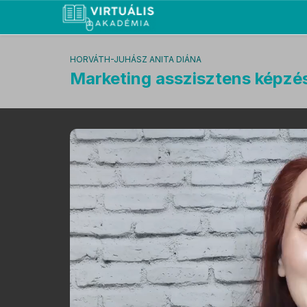
HORVÁTH-JUHÁSZ ANITA DIÁNA
Marketing asszisztens képzé