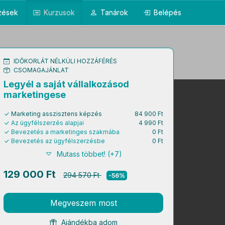
pzések
Kurzusok
Tanárok
Belépés
IDŐKORLÁT NÉLKÜLI HOZZÁFÉRÉS
CSOMAGAJÁNLAT
Legyél a saját vállalkozásod
marketingese
Marketing asszisztens képzés
84 900 Ft
Az ügyfélszerzés alapjai
4 990 Ft
Bevezetés a marketinges szakmába
0 Ft
Bevezetés az ügyfélszerzésbe
0 Ft
Mutass többet! (+7)
129 000 Ft
294 570 Ft
-56%
Megveszem most
Ajándékba adom