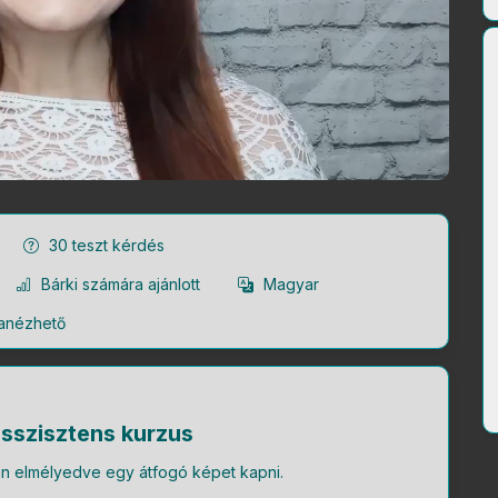
30
teszt kérdés
Bárki számára ajánlott
Magyar
anézhető
sszisztens kurzus
an elmélyedve egy átfogó képet kapni.