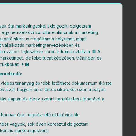
évek óta marketingesként dolgozik: dolgoztam
tam egy nemzetközi konditeremláncnak a marketing
zgatójaként is megálltam a helyemet, majd
cat vállalkozás marketingtervezésében és
lalkozásom fejlesztése során is kamatoztattam. 📙 A
 marketinget, de több tucat képzésen, tréningen és
rükköket. 👩‍🏫
iemelkedő:
i videós tananyag és több letölthető dokumentum (közte
kuszál, hogyan érj el tartós sikereket ezen a pályán.
s alapján és igény szerinti tanulást tesz lehetővé a
rhonnan újra megnézhető oktatóvideók.
ber vagyok, sok éven keresztül dolgoztam
ként is marketingesként.