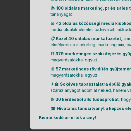
📚
100 oldalas marketing, pr és sales
tananyagát
📖
42 oldalas közösségi média kisoko
média oldalak elméleti tudnivalóit, működ
📋 Közel 40 oldalas munkafüzetet
, ami
elmélyedni a marketing, marketing mix, p
📑 379 marketinges szakkifejezés gy
magyarázatokkal együtt.
📄
57 marketinges rövidítés gyűjtemé
magyarázatokkal együtt
👩‍🏫
Sokéves tapasztalatra épülő gyak
száraz anyagot adom át neked, hanem val
📝 30 kérdésből álló tudáspróbát
, hogy
🎓
Hivatalos tanúsítványt a képzés el
Kiemelkedő ár-érték arány!