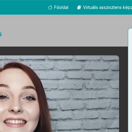
Főoldal
Virtuális asszisztens ké
s