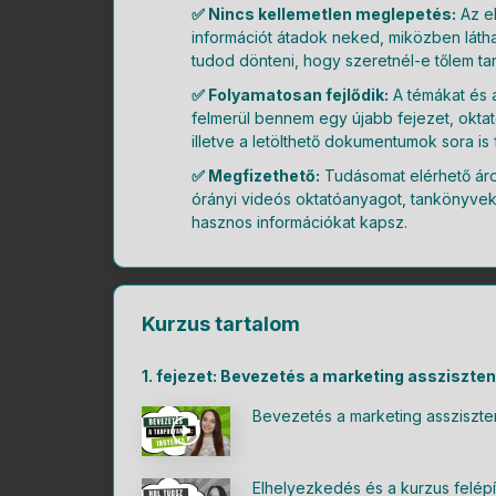
✅ Nincs kellemetlen meglepetés:
Az e
információt átadok neked, miközben láth
tudod dönteni, hogy szeretnél-e tőlem tan
✅ Folyamatosan fejlődik:
A témákat és 
felmerül bennem egy újabb fejezet, oktató
illetve a letölthető dokumentumok sora is
✅ Megfizethető:
Tudásomat elérhető áro
órányi videós oktatóanyagot, tankönyve
hasznos információkat kapsz.
Kurzus tartalom
1. fejezet: Bevezetés a marketing assziszt
Bevezetés a marketing assziszte
Elhelyezkedés és a kurzus felép