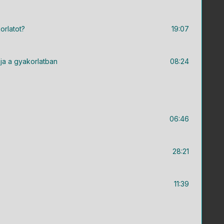
orlatot?
19:07
ja a gyakorlatban
08:24
06:46
28:21
11:39